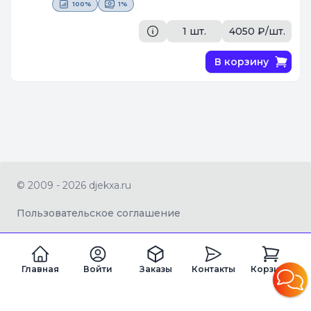
[Поставщик #1617]
100%
1%
1 шт.
4050 ₽/шт.
В корзину
© 2009 - 2026 djekxa.ru
Пользовательское соглашение
Главная
Войти
Заказы
Контакты
Корзина
ZAGRAN LTD Company number 16334360