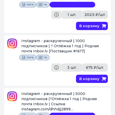
может быть ,как + так и небольшой - .
100%
1%
Видеофиксация покупки
[Поставщик #44]
1 шт.
202.5 ₽/шт.
В корзину
Instagram - раскрученный | 1000
подписчиков | ‼️ Отлёжка 1 год | Родная
почта Inbox.lv
[Поставщик #1617]
100%
1%
3 шт.
675 ₽/шт.
В корзину
Instagram - раскрученный | 5000
подписчиков |‼️Отлёжка 1 год | Родная
почта Inbox.lv | Ссылка:
instagram.com/dhhdjj2899
[Поставщик #1617]