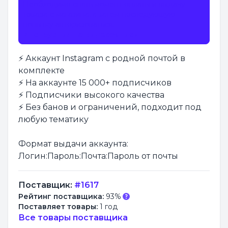
Необходимо снять момент оплаты и выдачу
товара с магазина, а затем последующую
попытку авторизоваться.
Инструкция по видеозаписи
⚡️ Аккаунт Instagram с родной почтой в
комплекте
⚡️ На аккаунте 15 000+ подписчиков
⚡️ Подписчики высокого качества
⚡ ️Без банов и ограничений, подходит под
любую тематику
Формат выдачи аккаунта:
Логин:Пароль:Почта:Пароль от почты
Поставщик:
#1617
Рейтинг поставщика:
93%
Поставляет товары:
1 год
Все товары поставщика