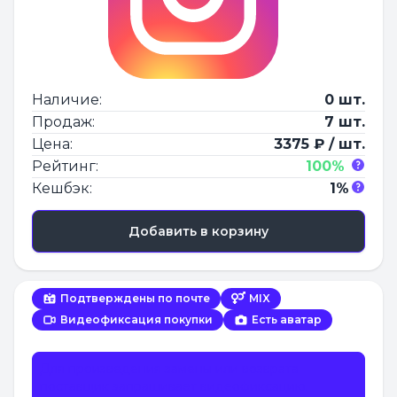
Наличие:
0 шт.
Продаж:
7 шт.
Цена:
3375 ₽ / шт.
Рейтинг:
100%
Кешбэк:
1%
Добавить в корзину
Подтверждены по почте
MIX
Видеофиксация покупки
Есть аватар
Для произведения замены или возврата
поставщик запрашивает видеофиксацию.