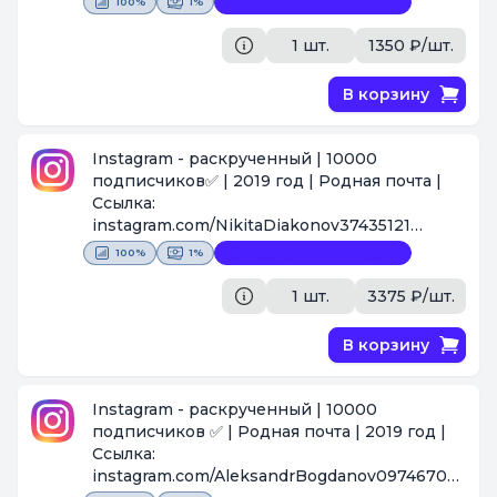
100%
1%
Видеофиксация покупки
1 шт.
1350 ₽/шт.
В корзину
Instagram - раскрученный | 10000
подписчиков✅ | 2019 год | Родная почта |
Ссылка:
instagram.com/NikitaDiakonov37435121
[Поставщик #1617]
100%
1%
Видеофиксация покупки
1 шт.
3375 ₽/шт.
В корзину
Instagram - раскрученный | 10000
подписчиков ✅ | Родная почта | 2019 год |
Ссылка:
instagram.com/AleksandrBogdanov09746707