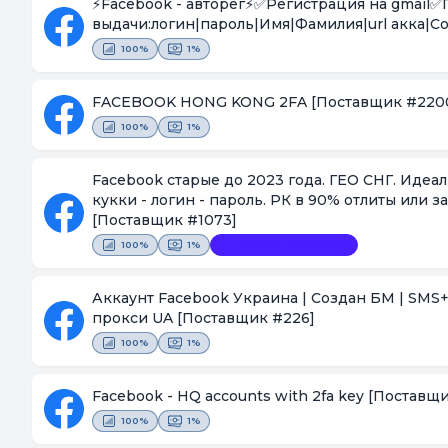
⚡️Facebook - авторег⚡️✅Регистрация на gmai
выдачи:логин|пароль|Имя|Фамилия|url акка|Coo
100%
1%
FACEBOOK HONG KONG 2FA
[Поставщик #220
100%
1%
Facebook старые до 2023 года. ГЕО СНГ. Иде
кукки - логин - пароль. РК в 90% отлиты или 
[Поставщик #1073]
100%
1%
Замена невозможна
Аккаунт Facebook Украина | Создан БМ | SMS+G
прокси UA
[Поставщик #226]
100%
1%
Facebook - HQ accounts with 2fa key
[Поставщи
100%
1%