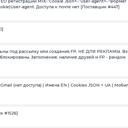
l✅ГЕО регистрации MIX✅Cookie Json+✅User-agent+✅Формат
kie|User-agent. Доступа к почте нет
[Поставщик #447]
0]
альны под рассылку или создания FP. НЕ ДЛЯ РЕКЛАМЫ. Вх
заблокированы. Заполнение, наличие друзей и FP - рандом.
mail (нет доступа) | Имена EN | Cookies JSON + UA | Моб
к #1526]