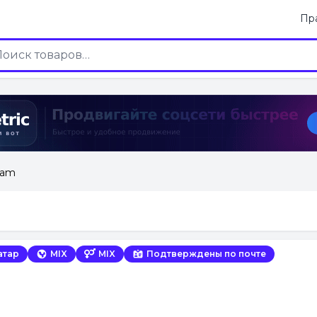
Пр
ram
атар
MIX
MIX
Подтверждены по почте