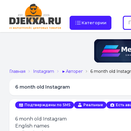
Категории
Главная
Instagram
►Авторег
6 month old Instag
6 month old Instagram
Подтверждены по SMS
Реальные
Есть ав
6 monh old Instagram
English names